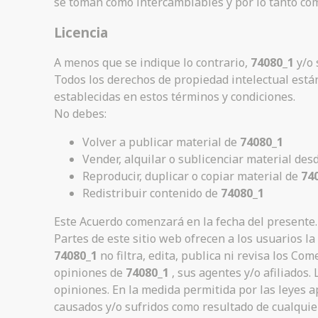
se toman como intercambiables y por lo tanto com
Licencia
A menos que se indique lo contrario,
74080_1
y/o 
Todos los derechos de propiedad intelectual está
establecidas en estos términos y condiciones.
No debes:
Volver a publicar material de
74080_1
Vender, alquilar o sublicenciar material des
Reproducir, duplicar o copiar material de
74
Redistribuir contenido de
74080_1
Este Acuerdo comenzará en la fecha del presente.
Partes de este sitio web ofrecen a los usuarios l
74080_1
no filtra, edita, publica ni revisa los Co
opiniones de
74080_1
, sus agentes y/o afiliados.
opiniones. En la medida permitida por las leyes a
causados y/o sufridos como resultado de cualquier