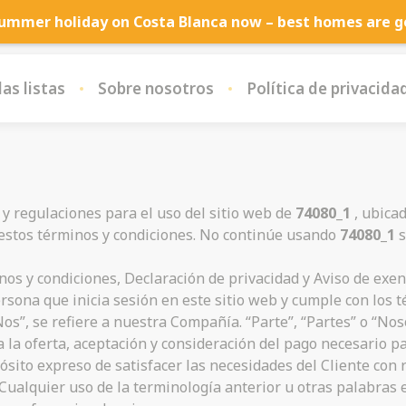
ummer holiday on Costa Blanca now – best homes are go
as listas
Sobre nosotros
Política de privacida
 y regulaciones para el uso del sitio web de
74080_1
, ubica
 estos términos y condiciones. No continúe usando
74080_1
s
nos y condiciones, Declaración de privacidad y Aviso de exen
persona que inicia sesión en este sitio web y cumple con los
os”, se refiere a nuestra Compañía. “Parte”, “Partes” o “Noso
 la oferta, aceptación y consideración del pago necesario pa
sito expreso de satisfacer las necesidades del Cliente con r
 Cualquier uso de la terminología anterior u otras palabras en