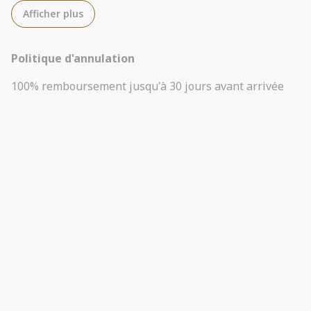
Afficher plus
Politique d'annulation
100
%
remboursement
jusqu'à
30 jours
avant
arrivée
50
%
remboursement
jusqu'à
14 jours
avant
arrivée