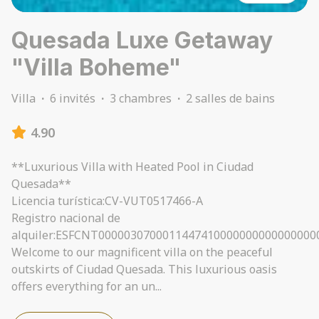
Quesada Luxe Getaway
"Villa Boheme"
Villa
·
6 invités
·
3 chambres
·
2 salles de bains
4.90
**Luxurious Villa with Heated Pool in Ciudad
Quesada**
Licencia turística:CV-VUT0517466-A
Registro nacional de
alquiler:ESFCNT0000030700011447410000000000000000
Welcome to our magnificent villa on the peaceful
outskirts of Ciudad Quesada. This luxurious oasis
offers everything for an un
...