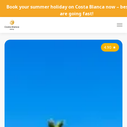
Book your summer holiday on Costa Blanca now – b
are going fast!
4.90
★