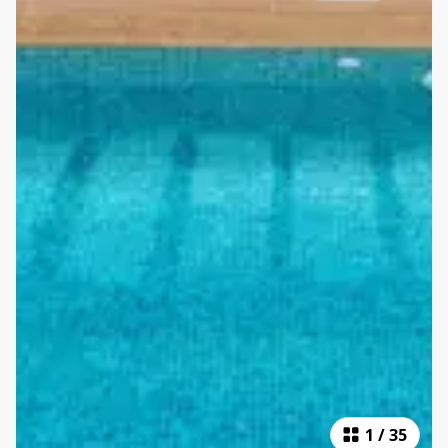
1
/
35